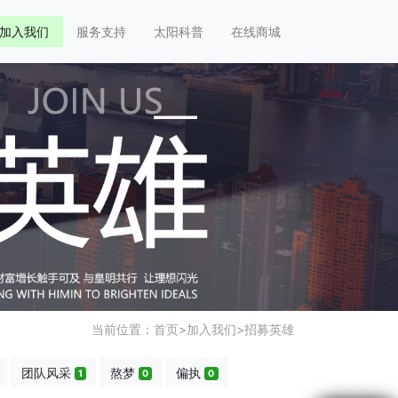
加入我们
服务支持
太阳科普
在线商城
当前位置：
首页
>
加入我们
>
招募英雄
团队风采
熬梦
偏执
1
0
0