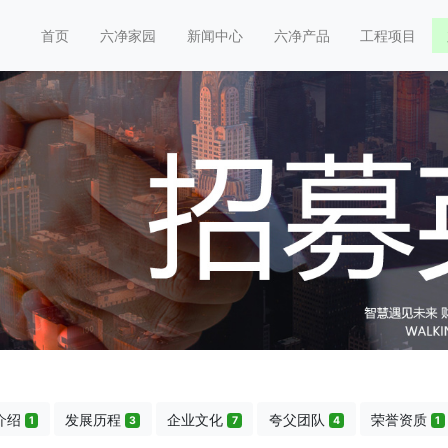
首页
六净家园
新闻中心
六净产品
工程项目
介绍
发展历程
企业文化
夸父团队
荣誉资质
1
3
7
4
1