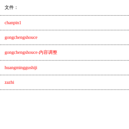
文件：
chanpin1
gongchengshouce
gongchengshouce-内容调整
huangminggushiji
zazhi