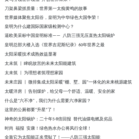
刀架鼻梁抓质量：世界第一太痴黄鸣的故事
世界媒体聚焦太阳谷，皇明为中华绿色大国争荣！
皇明为什么建国际国家级检测中心？
逼欧美采标中国皇明标准
八防三强无压直热太阳锅炉
——
皇明总部大楼入选《世界吉尼斯纪录》
年世界之最
60
太阳采暖技术成熟效益显著
太未筑
睥睨故宫的未来太阳能建筑
|
太未筑
为理想者筑理想家园
|
未来庄园
微排集成太阳采暖
棚、墅、园
一体化的未来桃源建筑
|
“
”
太暖洋房
告别煤炉，给父母一个舒适、温暖、安全的家
|
什么是
“六不净”，我们为什么需要六净家园？
这里的公厕都要
升星
了！
“
”
神奇的太阳锅炉：二十年
倍回报
替代油煤电燃及劣品
5-8
时尚
福报
安康！绿色热水办公将风行全球！
全靠它为太阳能正名雪耻了！
——八防三强太阳能