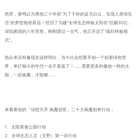
然而，黄鸣认为离他三十年前”为了子孙的蓝天白云，实现人类绿生
活”的梦想相差甚远！经历了为建“全球生态样板太阳谷”狂砸30亿，
深陷困境的八年苦熬，刚刚缓过一点气，他又开启了“疯狂样板模
式”。
他从来没有像现在这样明白，当今社会想要开创一个崭新绿色世
界，单打独斗的年代一去不复返了！……需要更多的像他一样的太
痴，一起疯魔，才能够……
来看看他的「绿想天开 疯魔创世」二十大疯魔创奇行动：
1、太阳美食公园行动
2、全球生态人文（文野）第一谷行动