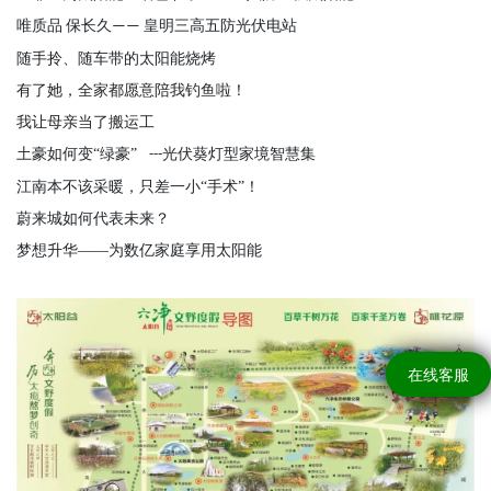
唯质品
保长久
皇明三高五防光伏电站
——
随手拎、随车带的太阳能烧烤
有了她，全家都愿意陪我钓鱼啦！
我让母亲当了搬运工
土豪如何变
“绿豪”
光伏葵灯型家境智慧集
---
江南本不该采暖，只差一小
“手术”！
蔚来城如何代表未来？
梦想升华
——为数亿家庭享用太阳能
在线客服