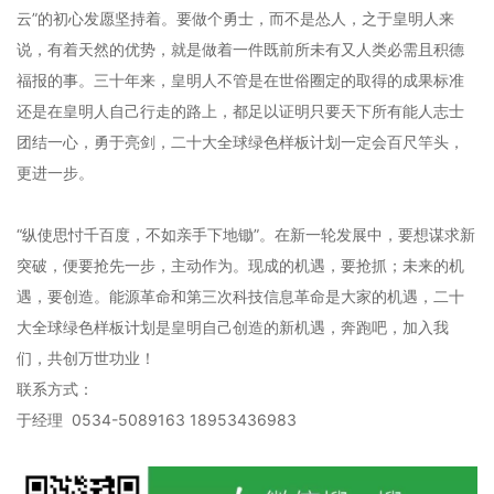
云”的初心发愿坚持着。要做个勇士，而不是怂人，之于皇明人来
说，有着天然的优势，就是做着一件既前所未有又人类必需且积德
福报的事。三十年来，皇明人不管是在世俗圈定的取得的成果标准
还是在皇明人自己行走的路上，都足以证明只要天下所有能人志士
团结一心，勇于亮剑，二十大全球绿色样板计划一定会百尺竿头，
更进一步。
“纵使思忖千百度，不如亲手下地锄”。在新一轮发展中，要想谋求新
突破，便要抢先一步，主动作为。现成的机遇，要抢抓；未来的机
遇，要创造。能源革命和第三次科技信息革命是大家的机遇，二十
大全球绿色样板计划是皇明自己创造的新机遇，奔跑吧，加入我
们，共创万世功业！
联系方式：
于经理 0534-5089163 18953436983