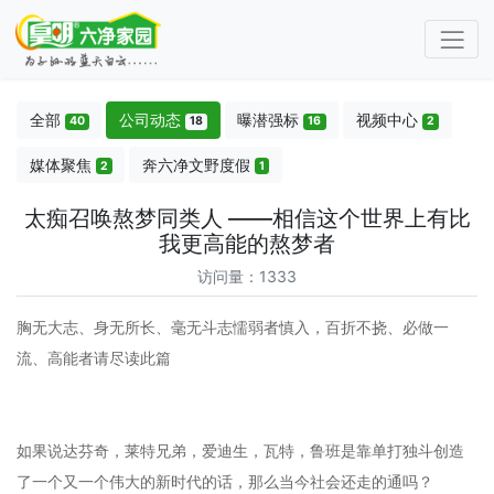
全部
公司动态
曝潜强标
视频中心
40
18
16
2
媒体聚焦
奔六净文野度假
2
1
太痴召唤熬梦同类人 ——相信这个世界上有比
我更高能的熬梦者
访问量：1333
胸无大志、身无所长、毫无斗志懦弱者慎入，百折不挠、必做一
流、高能者请尽读此篇
如果说达芬奇，莱特兄弟，爱迪生，瓦特，鲁班是靠单打独斗创造
了一个又一个伟大的新时代的话，那么当今社会还走的通吗？